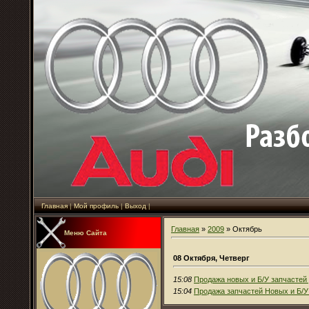
Главная
|
Мой профиль
|
Выход
|
Главная
»
2009
»
Октябрь
Меню Сайта
08 Октября, Четверг
15:08
Продажа новых и Б/У запчастей 
15:04
Продажа запчастей Новых и Б/У